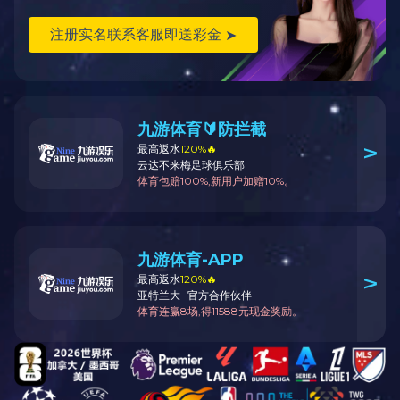
丽水干粉砂浆腻子粉生产线
廊坊开云手机网（中国）官方网站
廊坊霸州开云手机网（中国）官方网站
莱阳开云手机网（中国）官方网站