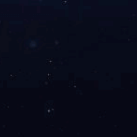
乐鱼官网网页版_乐鱼（中国）官方
|
九游app官方端入口
|
星空体育在线登录入口（China）官方网站
|
ky开云网页版
|
LD登录官网
|
开云网页版
|
九游(NINE GAME)体育·官方网站
|
米兰体育
|
首页
产品
电话
开云体育
|