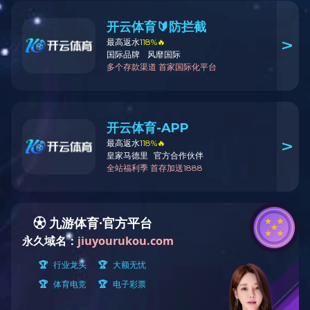
运城开云手机网（中国）官方网站
云南开云手机网（中国）官方网站
徐州新沂开云手机网（中国）官方网站
MY-30干粉砂浆成套设备