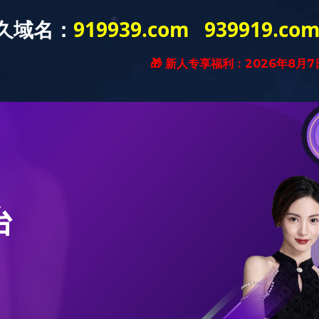
于开云手机
产品展厅
新闻中心
成功案例
产品
（中国）官
产
品
中
心
方网站
PRODUCTS