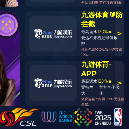
10万吨预拌砂浆设备