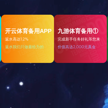
产30万吨预拌砂浆生产线
年产30万吨预拌砂浆设