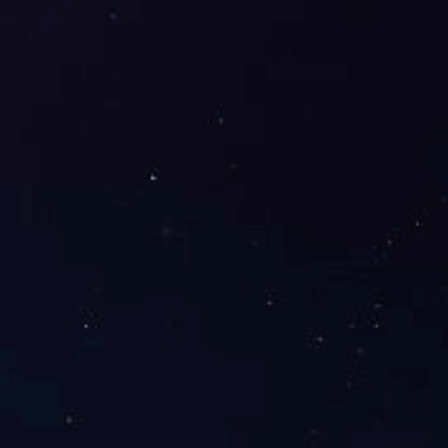
网（中国）官方网站
：山东省潍坊市坊子区经济发展
：王经理
583606125
扫一扫手机端
ingyujixie@126.com