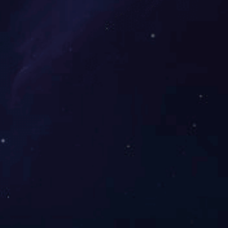
干粉砂浆设备
开云手机
轻质石膏砂浆设备
公司地址
线
干粉砂浆包装机
区工业园
联 系 人
配件
联系电话：13
邮 箱：wfm
云手机网（中国）官方网站
鲁ICP备14014889号-3