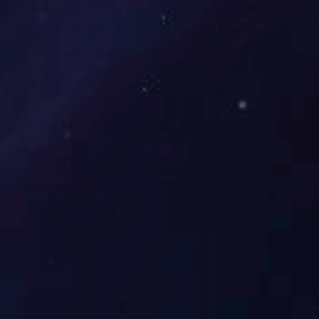
升的今天，设备自动化程度决定了公司未来的发展方向。我
公司设备自动化程度之高，得到建设部门及客户的认可。是
目前国内同行业自动化程度较高的生产线，在国内各地得到
大力推广，受到客户广泛赞誉和青睐。
海南腻子粉生产线
哈尔滨开云手机网（中国）官方网站
查看更多
从生产制造到交付客户，我们每一步
精益求精
贵州安顺腻子粉生产设备
富平腻子粉成套设备
走进客户生产现场，开云手机网（中国）官方网站专注研发，只为更好