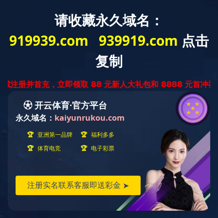
信
息
详
情
INFOMATION
当前位置：
网站首页
-
10万吨预拌砂浆设备