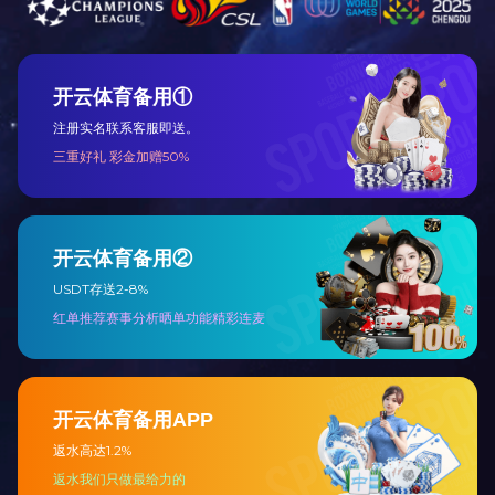
MY-40腻子粉成套设备
1
预拌砂浆设备
干粉砂浆设备
腻子粉生产设备
轻质石膏砂浆设备
复合保温板生产线
干粉砂浆包装机
无重力混合机
配件
开云手机网（中国）官方网站
公司地址：山东省潍坊市坊子区经济发展区工业园
联 系 人：王经理