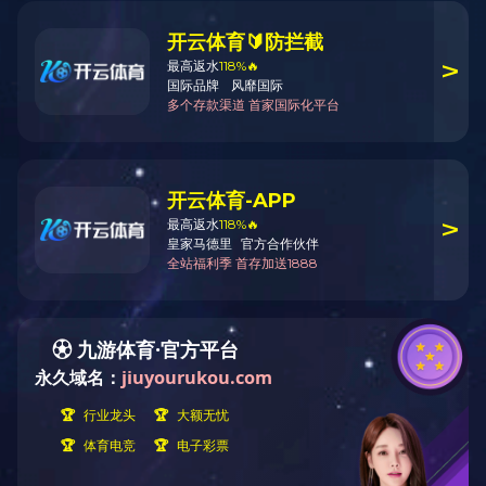
富平腻子粉成套设备
福建瓷砖胶生产线
腻子粉成套设备
腻子粉成套设备