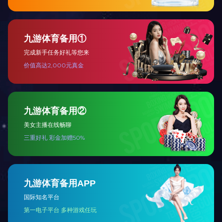
无重力混合机
配件
开云手机网（中国）官方网站
公司地址：山东省潍坊市坊子区经济发展区工业园
联 系 人：王经理
联系电话：13583606125
邮 箱：wfmingyujixie@126.com
乐鱼官网网页版_乐鱼（中国）官方
|
九游app官方端入口