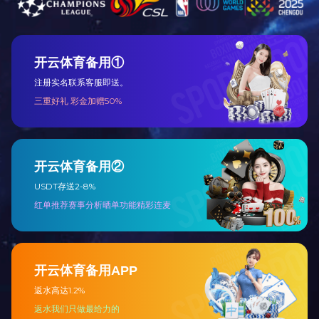
免拆复合保温板生产线
全自动复合保温外模板设备
FS免拆外模板设备
FS复合保温一体化设备
1
预拌砂浆设备
干粉砂浆设备
腻子粉生产设备
轻质石膏砂浆设备
复合保温板生产线
干粉砂浆包装机