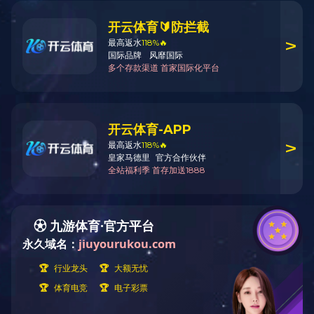
免拆复合保温外模板设备
年产10平方复合保温外摸板生产线
复合保温板生产线
复合保温免拆一体板设备