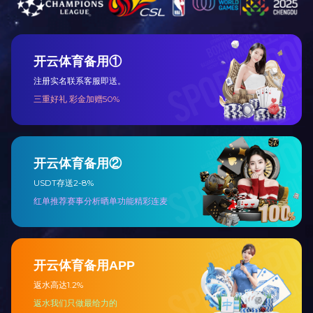
公司地址：山东省潍坊市坊子区经济发展区工业园
联 系 人：王经理
联系电话：13583606125
邮 箱：wfmingyujixie@126.com
乐鱼官网网页版_乐鱼（中国）官方
|
九游app官方端入口
|
星空体育在线登录入口（China）官方网站
|
ky开云网页版
|
LD登录官网