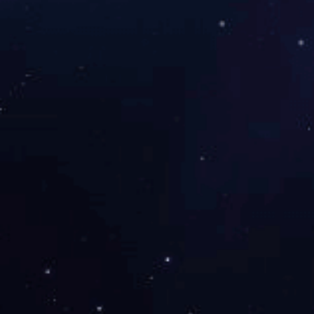
腻子粉生产设备
复合保温板生产
无重力混合机
版权所有©：开
乐鱼官网网页版_乐鱼（中国）官方
|
九游app官方端入口
|
星空体育在线登录入口（China）官方网站
|
ky开云网页版
|