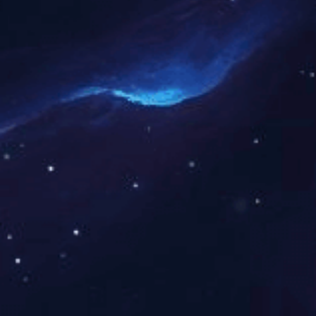
相关产品
运城开云手机网（中国）官方网站
云南
预拌砂浆设备