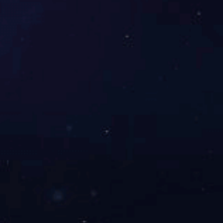
轻质石膏砂浆设备
公司地址
线
干粉砂浆包装机
区工业园
联 系 人
配件
联系电话：13
邮 箱：wfm
云手机网（中国）官方网站
鲁ICP备14014889号-3