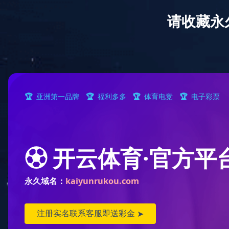
网站首页
关
网