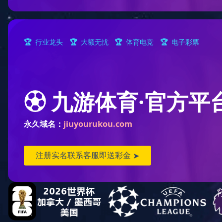
当前位置：
网站首页
-
丽水干粉砂浆腻子粉生产线
产品中心
PRODUCTS CENTER
预拌砂浆设备
年产10万吨预拌砂浆设备
年产20万吨预拌砂浆设备
年产30万吨预拌砂浆设备
干粉砂浆设备
小型干粉砂浆、腻子粉设备