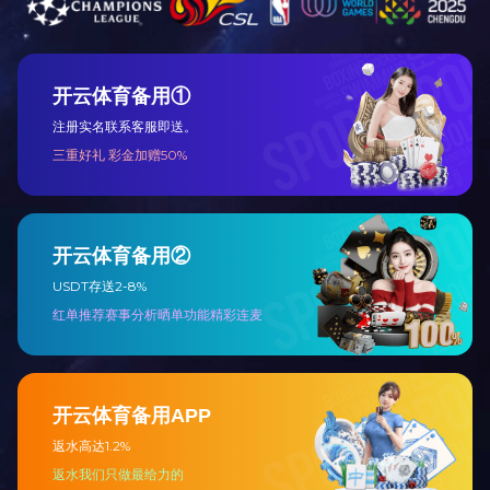
公司地址：山东省潍坊市坊子区经济发展区工业园
联 系 人：王经理
联系电话：13583606125
邮 箱：wfmingyujixie@126.com
乐鱼官网网页版_乐鱼（中国）官方
|
九游app官方端入口
|
星空体育在线登录入口（China）官方网站
|
ky开云网页版
|
LD登录官网